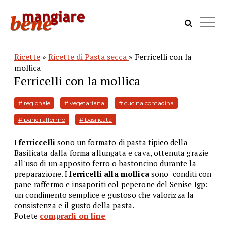
Ricette
»
Ricette di Pasta secca
» Ferricelli con la
mollica
Ferricelli con la mollica
# regionale
# vegetariana
# cucina contadina
# pane raffermo
# basilicata
I
ferriccelli
sono un formato di pasta tipico della
Basilicata dalla forma allungata e cava, ottenuta grazie
all'uso di un apposito ferro o bastoncino durante la
preparazione. I
ferricelli alla mollica
sono
conditi con
pane raffermo e insaporiti col peperone del Senise Igp:
un condimento semplice e gustoso che valorizza la
consistenza e il gusto della pasta.
Potete
comprarli on line