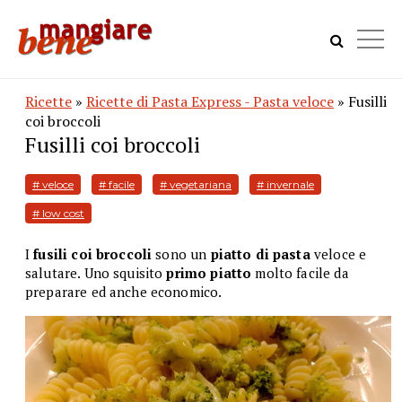
Ricette
»
Ricette di Pasta Express - Pasta veloce
» Fusilli
coi broccoli
Fusilli coi broccoli
# veloce
# facile
# vegetariana
# invernale
# low cost
I
fusili coi broccoli
sono un
piatto di pasta
veloce e
salutare. Uno squisito
primo piatto
molto facile da
preparare ed anche economico.