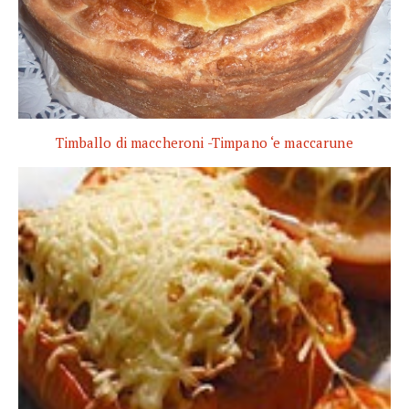
Timballo di maccheroni -Timpano ‘e maccarune