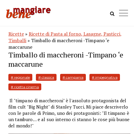
Ricette
»
Ricette di Pasta al forno, Lasagne, Pasticci,
Timballi
» Timballo di maccheroni -Timpano ‘e
maccarune
Timballo di maccheroni -Timpano ‘e
maccarune
# regionale
# classica
# campania
# impegnativa
# ricetta cinema
Il "timpano di maccheroni" è l'assoluto protagonista del
film cult "Big Night" di Stanley Tucci. Mi piace descriverlo
con le parole di Primo, uno dei protagonisti: "Il timpano è
un tamburo… e al suo interno ci stanno le cose più buone
del mondo!"