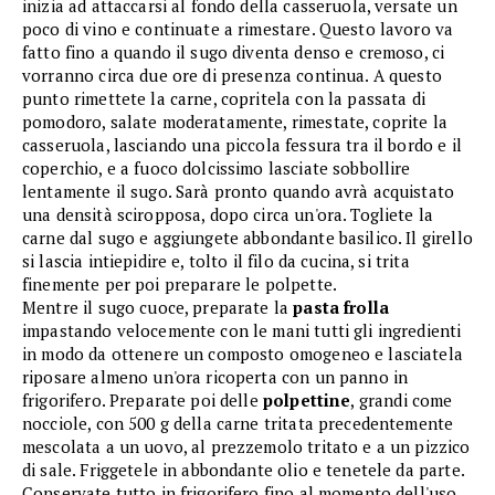
inizia ad attaccarsi al fondo della casseruola, versate un
poco di vino e continuate a rimestare. Questo lavoro va
fatto fino a quando il sugo diventa denso e cremoso, ci
vorranno circa due ore di presenza continua. A questo
punto rimettete la carne, copritela con la passata di
pomodoro, salate moderatamente, rimestate, coprite la
casseruola, lasciando una piccola fessura tra il bordo e il
coperchio, e a fuoco dolcissimo lasciate sobbollire
lentamente il sugo. Sarà pronto quando avrà acquistato
una densità sciropposa, dopo circa un'ora. Togliete la
carne dal sugo e aggiungete abbondante basilico. Il girello
si lascia intiepidire e, tolto il filo da cucina, si trita
finemente per poi preparare le polpette.
Mentre il sugo cuoce, preparate la
pasta frolla
impastando velocemente con le mani tutti gli ingredienti
in modo da ottenere un composto omogeneo e lasciatela
riposare almeno un'ora ricoperta con un panno in
frigorifero. Preparate poi delle
polpettine
, grandi come
nocciole, con 500 g della carne tritata precedentemente
mescolata a un uovo, al prezzemolo tritato e a un pizzico
di sale. Friggetele in abbondante olio e tenetele da parte.
Conservate tutto in frigorifero fino al momento dell'uso.