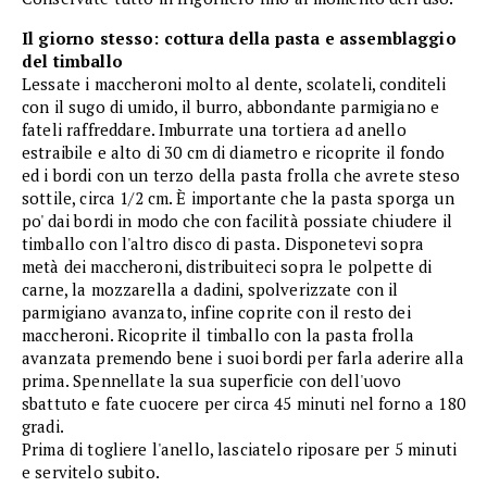
Il giorno stesso: cottura della pasta e assemblaggio
del timballo
Lessate i maccheroni molto al dente, scolateli, conditeli
con il sugo di umido, il burro, abbondante parmigiano e
fateli raffreddare. Imburrate una tortiera ad anello
estraibile e alto di 30 cm di diametro e ricoprite il fondo
ed i bordi con un terzo della pasta frolla che avrete steso
sottile, circa 1/2 cm. È importante che la pasta sporga un
po' dai bordi in modo che con facilità possiate chiudere il
timballo con l'altro disco di pasta. Disponetevi sopra
metà dei maccheroni, distribuiteci sopra le polpette di
carne, la mozzarella a dadini, spolverizzate con il
parmigiano avanzato, infine coprite con il resto dei
maccheroni. Ricoprite il timballo con la pasta frolla
avanzata premendo bene i suoi bordi per farla aderire alla
prima. Spennellate la sua superficie con dell'uovo
sbattuto e fate cuocere per circa 45 minuti nel forno a 180
gradi.
Prima di togliere l'anello, lasciatelo riposare per 5 minuti
e servitelo subito.