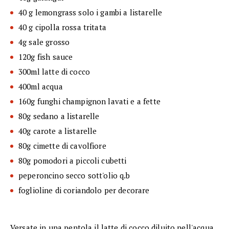
40 g lemongrass solo i gambi a listarelle
40 g cipolla rossa tritata
4g sale grosso
120g fish sauce
300ml latte di cocco
400ml acqua
160g funghi champignon lavati e a fette
80g sedano a listarelle
40g carote a listarelle
80g cimette di cavolfiore
80g pomodori a piccoli cubetti
peperoncino secco sott'olio q.b
foglioline di coriandolo per decorare
Versate in una pentola il latte di cocco diluito nell'acqua,