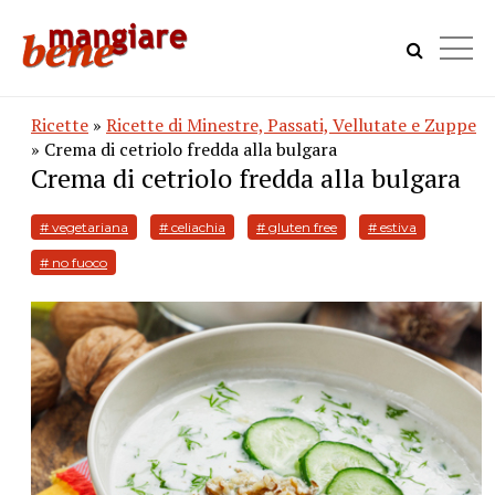
Ricette
»
Ricette di Minestre, Passati, Vellutate e Zuppe
» Crema di cetriolo fredda alla bulgara
Crema di cetriolo fredda alla bulgara
# vegetariana
# celiachia
# gluten free
# estiva
# no fuoco