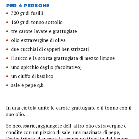
PER 4 PERSONE
320 gr di fusilli
160 gr di tonno sottolio
tre carote lavate e grattugiate
olio extravergine di oliva
due cucchiai di capperi ben strizzati
il succo e la scorza grattugiata di mezzo limone
uno spicchio daglio (facoltativo)
un ciuffo di basilico
sale e pepe q.b.
In una ciotola unite le carote grattugiate e il tonno con il
suo olio.
Se necessario, aggiungete dell' altro olio extravergine e
condite con un pizzico di sale, una macinata di pepe,
l'aglio tritato, il succo e la scorza grattugiata del limone.