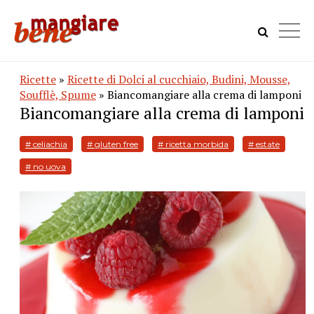
Ricette
»
Ricette di Dolci al cucchiaio, Budini, Mousse,
Soufflè, Spume
» Biancomangiare alla crema di lamponi
Biancomangiare alla crema di lamponi
# celiachia
# gluten free
# ricetta morbida
# estate
# no uova