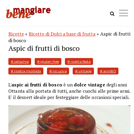
Ricette
»
Ricette di Dolci a base di frutta
» Aspic di frutti
di bosco
Aspic di frutti di bosco
# celiachia
# gluten free
# ricetta festa
# ricetta morbida
# no uova
# vintage
# anni80
L'
aspic ai frutti di bosco
è un
dolce vintage
degli anni
Ottanta alla portata di tutti, anche cuochi alle prime armi.
E' il dessert ideale per festeggiare delle occasioni speciali.