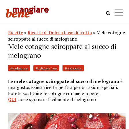
Ricette
»
Ricette di Dolci a base di frutta
» Mele cotogne
sciroppate al succo di melograno
Mele cotogne sciroppate al succo di
melograno
# celiachia
# gluten free
# no uova
Le
mele cotogne sciroppate al succo di melograno
è
una gustosissima ricetta perftta per occasioni speciali.
Potete sostituire le cotogne con mele o pere.
QUI
come sgranare facilmente il melograno