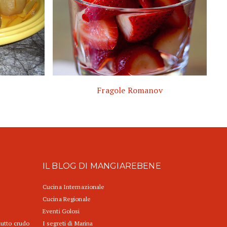
Fragole Romanov
IL BLOG DI MANGIAREBENE
Cucina Internazionale
Cucina Regionale
Eventi Golosi
iutto crudo
I segreti di Marina