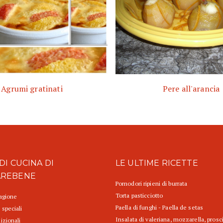
Agrumi gratinati
Pere all'arancia
DI CUCINA DI
LE ULTIME RICETTE
AREBENE
Pomodori ripieni di burrata
Torta pasticciotto
tagione
Paella di funghi - Paella de setas
 speciali
Insalata di valeriana, mozzarella, prosc
izionali