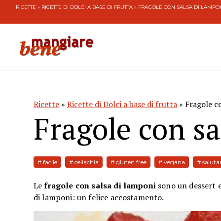
RICETTE
»
RICETTE DI DOLCI A BASE DI FRUTTA
» FRAGOLE CON SALSA DI LAMPO
Ricette
»
Ricette di Dolci a base di frutta
» Fragole co
Fragole con sa
# facile
# celiachia
# gluten free
# vegana
# saluta
Le
fragole con salsa di lamponi
sono un dessert e
di lamponi: un felice accostamento.