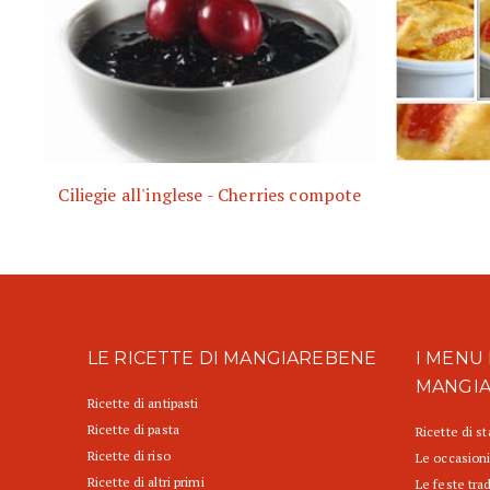
Ciliegie all'inglese - Cherries compote
LE RICETTE DI MANGIAREBENE
I MENU 
MANGI
Ricette di antipasti
Ricette di pasta
Ricette di s
Ricette di riso
Le occasioni
Ricette di altri primi
Le feste trad