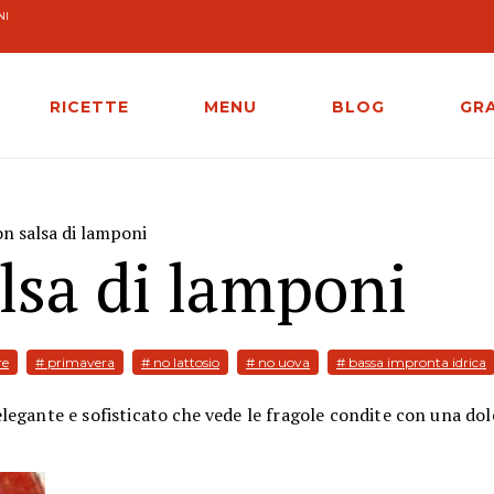
NI
RICETTE
MENU
BLOG
GR
n salsa di lamponi
lsa di lamponi
re
# primavera
# no lattosio
# no uova
# bassa impronta idrica
legante e sofisticato che vede le fragole condite con una dol