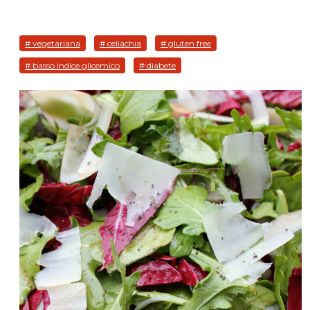
# vegetariana
# celiachia
# gluten free
# basso indice glicemico
# diabete