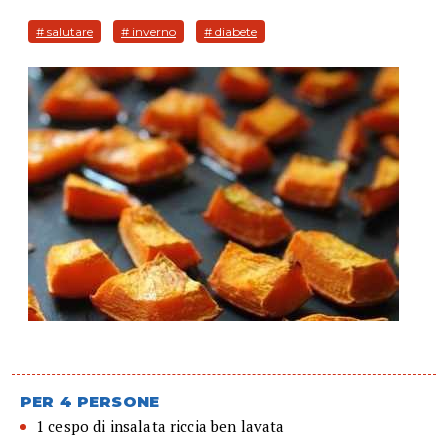
# salutare
# inverno
# diabete
PER 4 PERSONE
1 cespo di insalata riccia ben lavata