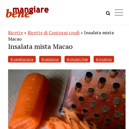
Ricette
»
Ricette di Contorni crudi
» Insalata mista
Macao
Insalata mista Macao
# vegetariana
# celiachia
# gluten free
# inverno