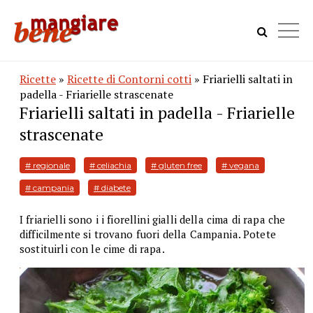
Ricette
»
Ricette di Contorni cotti
» Friarielli saltati in
padella - Friarielle strascenate
Friarielli saltati in padella - Friarielle
strascenate
# regionale
# celiachia
# gluten free
# vegana
# campania
# diabete
I friarielli sono i i fiorellini gialli della cima di rapa che
difficilmente si trovano fuori della Campania. Potete
sostituirli con le cime di rapa.