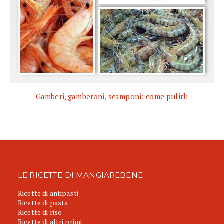
Gamberi, gamberoni, scamponi: come pulirli
LE RICETTE DI MANGIAREBENE
Ricette di antipasti
Ricette di pasta
Ricette di riso
Ricette di altri primi