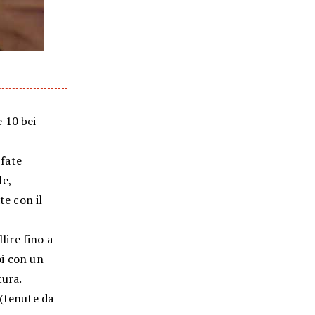
 10 bei
 fate
le,
te con il
lire fino a
oi con un
tura.
 (tenute da