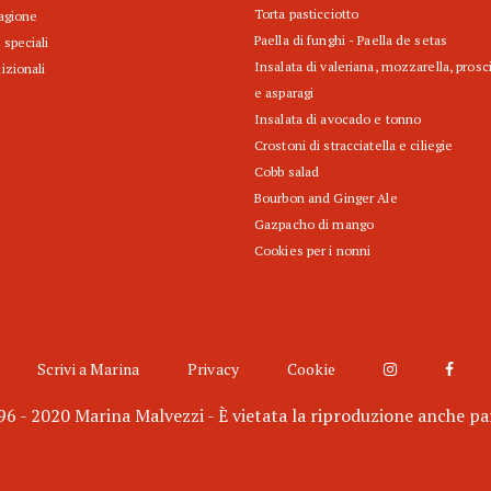
Torta pasticciotto
tagione
Paella di funghi - Paella de setas
 speciali
Insalata di valeriana, mozzarella, prosc
izionali
e asparagi
Insalata di avocado e tonno
Crostoni di stracciatella e ciliegie
Cobb salad
Bourbon and Ginger Ale
Gazpacho di mango
Cookies per i nonni
Scrivi a Marina
Privacy
Cookie
6 - 2020 Marina Malvezzi - È vietata la riproduzione anche pa