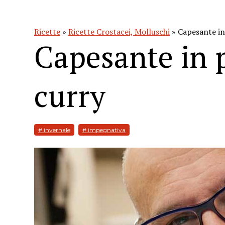
Ricette
»
Ricette Crostacei, Molluschi
» Capesante in 
Capesante in p
curry
# invernale
# impegnativa