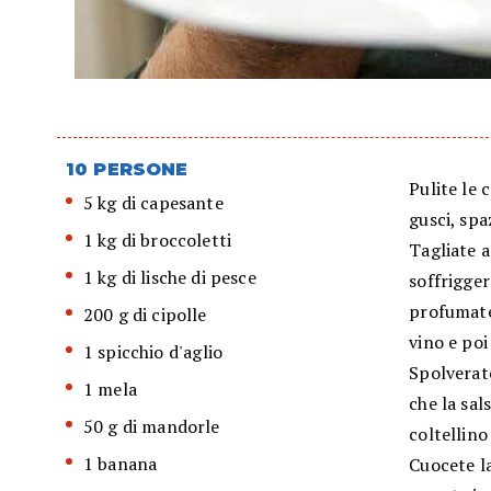
10 PERSONE
Pulite le 
5 kg di capesante
gusci, spa
1 kg di broccoletti
Tagliate a
1 kg di lische di pesce
soffrigge
profumate 
200 g di cipolle
vino e poi
1 spicchio d'aglio
Spolverate
1 mela
che la sal
50 g di mandorle
coltellino
1 banana
Cuocete la