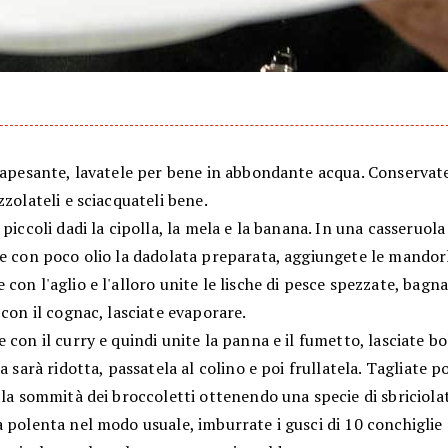
capesante, lavatele per bene in abbondante acqua. Conservate
zzolateli e sciacquateli bene.
 piccoli dadi la cipolla, la mela e la banana. In una casseruola
re con poco olio la dadolata preparata, aggiungete le mandor
con l'aglio e l'alloro unite le lische di pesce spezzate, bagna
 con il cognac, lasciate evaporare.
 con il curry e quindi unite la panna e il fumetto, lasciate bol
sa sarà ridotta, passatela al colino e poi frullatela. Tagliate p
 la sommità dei broccoletti ottenendo una specie di sbriciola
 polenta nel modo usuale, imburrate i gusci di 10 conchiglie