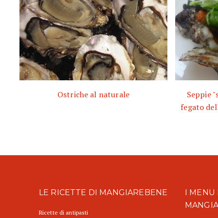
Ostriche al naturale
Seppie "
fegato dell
LE RICETTE DI MANGIAREBENE
I MENU 
MANGI
Ricette di antipasti