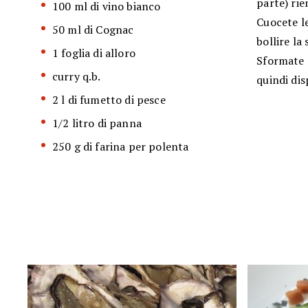
parte) rie
100 ml di vino bianco
Cuocete le
50 ml di Cognac
bollire la
1 foglia di alloro
Sformate n
curry q.b.
quindi dis
2 l di fumetto di pesce
1/2 litro di panna
250 g di farina per polenta