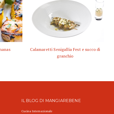
ananas
Calamaretti Senigallia Fest e succo di
granchio
IL BLOG DI MANGIAREBENE
Cucina Internazionale