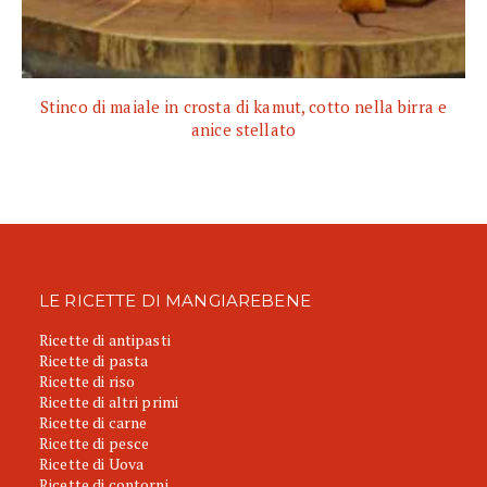
Stinco di maiale in crosta di kamut, cotto nella birra e
anice stellato
LE RICETTE DI MANGIAREBENE
Ricette di antipasti
Ricette di pasta
Ricette di riso
Ricette di altri primi
Ricette di carne
Ricette di pesce
Ricette di Uova
Ricette di contorni