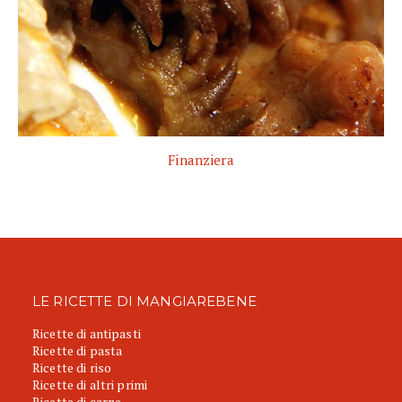
Finanziera
LE RICETTE DI MANGIAREBENE
Ricette di antipasti
Ricette di pasta
Ricette di riso
Ricette di altri primi
Ricette di carne