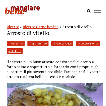
Ricette
»
Ricette Carne bovina
» Arrosto di vitello
Arrosto di vitello
# celiachia
# gluten free
# ricetta base
# cottura lenta
# diabete
Il segreto di un buon arrosto consiste nel cuocerlo a
forno basso e soprattutto di bagnarlo con i propri sughi
di cottura il più sovente possibile. Facendo così il vostro
arrosto risulterà bello succoso e morbido.