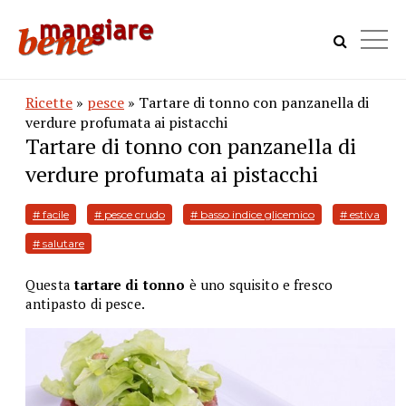
Ricette
»
pesce
» Tartare di tonno con panzanella di
verdure profumata ai pistacchi
Tartare di tonno con panzanella di
verdure profumata ai pistacchi
# facile
# pesce crudo
# basso indice glicemico
# estiva
# salutare
Questa
tartare di tonno
è uno squisito e fresco
antipasto di pesce.