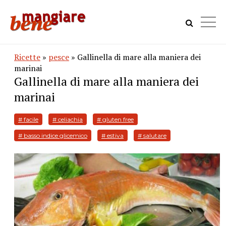
Ricette
»
pesce
» Gallinella di mare alla maniera dei
marinai
Gallinella di mare alla maniera dei
marinai
# facile
# celiachia
# gluten free
# basso indice glicemico
# estiva
# salutare