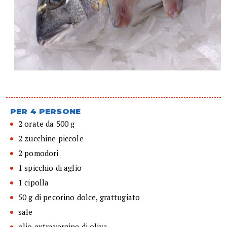
PER 4 PERSONE
2 orate da 500 g
2 zucchine piccole
2 pomodori
1 spicchio di aglio
1 cipolla
50 g di pecorino dolce, grattugiato
sale
olio extravergine di oliva