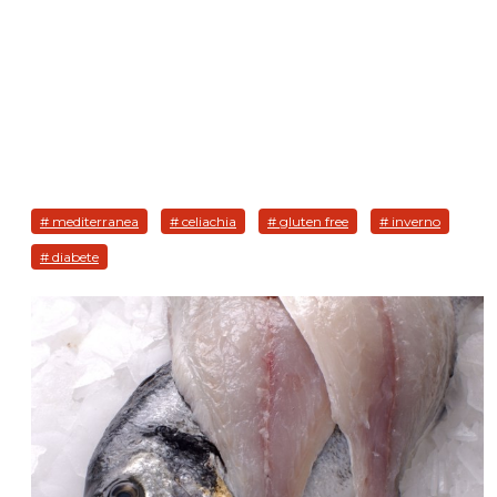
# mediterranea
# celiachia
# gluten free
# inverno
# diabete