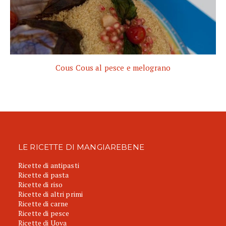
Cous Cous al pesce e melograno
LE RICETTE DI MANGIAREBENE
Ricette di antipasti
Ricette di pasta
Ricette di riso
Ricette di altri primi
Ricette di carne
Ricette di pesce
Ricette di Uova