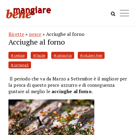
Ricette
»
pesce
» Acciughe al forno
Acciughe al forno
# veloce
# facile
# celiachia
# gluten free
# omega3
Il periodo che va da Marzo a Settembre è il migliore per
la pesca di questo pesce azzurro e di conseguenza
gustare al meglio le
acciughe al forno
.