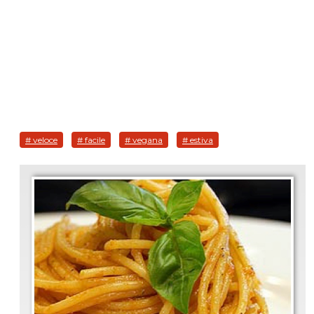
# veloce
# facile
# vegana
# estiva