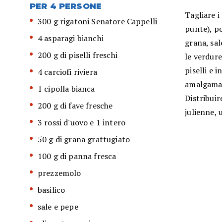
PER 4 PERSONE
Tagliare i
300 g rigatoni Senatore Cappelli
punte), po
4 asparagi bianchi
grana, sal
200 g di piselli freschi
le verdure 
piselli e 
4 carciofi riviera
amalgamar
1 cipolla bianca
Distribuir
200 g di fave fresche
julienne, u
3 rossi d'uovo e 1 intero
50 g di grana grattugiato
100 g di panna fresca
prezzemolo
basilico
sale e pepe