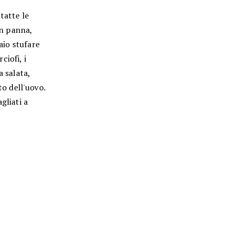
ntatte le
on panna,
aio stufare
ciofi, i
a salata,
o dell'uovo.
gliati a