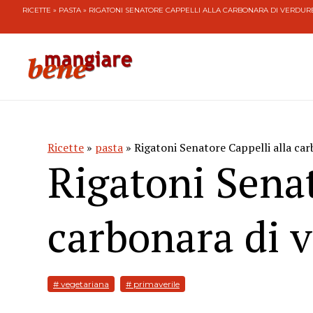
RICETTE
»
PASTA
» RIGATONI SENATORE CAPPELLI ALLA CARBONARA DI VERDUR
Ricette
»
pasta
» Rigatoni Senatore Cappelli alla car
Rigatoni Senat
carbonara di 
# vegetariana
# primaverile