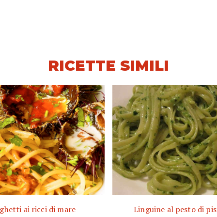
RICETTE SIMILI
ghetti ai ricci di mare
Linguine al pesto di pi