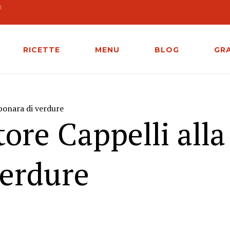
E
RICETTE
MENU
BLOG
GR
bonara di verdure
ore Cappelli alla
verdure