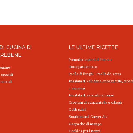
DI CUCINA DI
LE ULTIME RICETTE
AREBENE
Pomodori ripieni di burrata
Torta pasticciotto
tagione
Paella di funghi - Paella de setas
 speciali
Insalata di valeriana, mozzarella, prosc
izionali
e asparagi
Insalata di avocado e tonno
Crostoni di stracciatella e ciliegie
Cobb salad
Bourbon and Ginger Ale
Gazpacho di mango
Cookies per i nonni