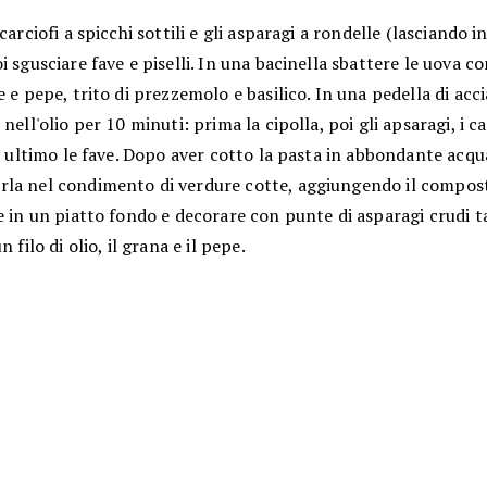
 carciofi a spicchi sottili e gli asparagi a rondelle (lasciando i
i sgusciare fave e piselli. In una bacinella sbattere le uova c
e e pepe, trito di prezzemolo e basilico. In una pedella di acci
nell'olio per 10 minuti: prima la cipolla, poi gli apsaragi, i car
in ultimo le fave. Dopo aver cotto la pasta in abbondante acqu
la nel condimento di verdure cotte, aggiungendo il compost
e in un piatto fondo e decorare con punte di asparagi crudi ta
n filo di olio, il grana e il pepe.