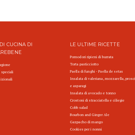
DI CUCINA DI
LE ULTIME RICETTE
AREBENE
Pomodori ripieni di burrata
Torta pasticciotto
tagione
Paella di funghi - Paella de setas
 speciali
Insalata di valeriana, mozzarella, prosc
izionali
e asparagi
Insalata di avocado e tonno
Crostoni di stracciatella e ciliegie
Cobb salad
Bourbon and Ginger Ale
Gazpacho di mango
Cookies per i nonni