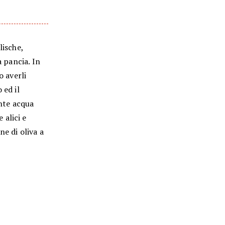
lische,
a pancia. In
o averli
 ed il
nte acqua
 alici e
ne di oliva a