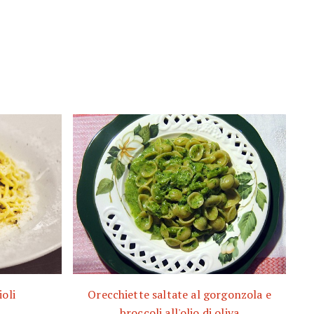
ioli
Orecchiette saltate al gorgonzola e
broccoli all'olio di oliva