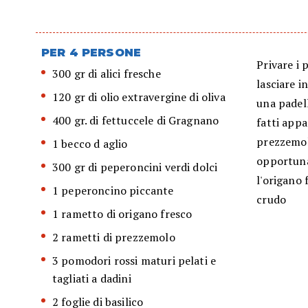
PER 4 PERSONE
Privare i p
300 gr di alici fresche
lasciare i
120 gr di olio extravergine di oliva
una padell
400 gr. di fettuccele di Gragnano
fatti appa
prezzemol
1 becco d aglio
opportuna
300 gr di peperoncini verdi dolci
l'origano 
1 peperoncino piccante
crudo
1 rametto di origano fresco
2 rametti di prezzemolo
3 pomodori rossi maturi pelati e
tagliati a dadini
2 foglie di basilico