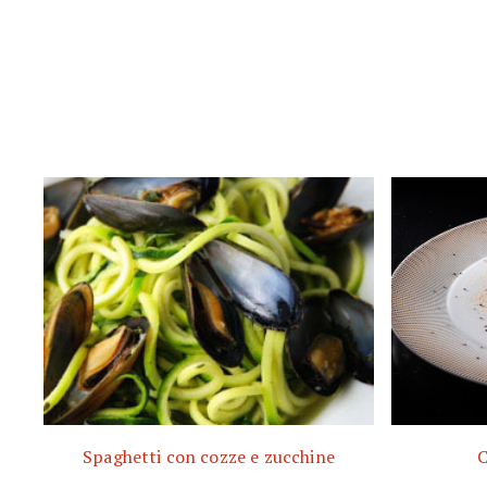
Spaghetti con cozze e zucchine
C