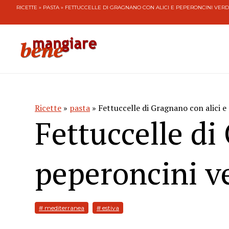
RICETTE
»
PASTA
» FETTUCCELLE DI GRAGNANO CON ALICI E PEPERONCINI VERD
Ricette
»
pasta
» Fettuccelle di Gragnano con alici e
Fettuccelle di
peperoncini v
# mediterranea
# estiva