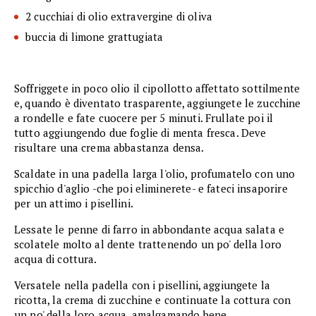
2 cucchiai di olio extravergine di oliva
buccia di limone grattugiata
Soffriggete in poco olio il cipollotto affettato sottilmente
e, quando è diventato trasparente, aggiungete le zucchine
a rondelle e fate cuocere per 5 minuti. Frullate poi il
tutto aggiungendo due foglie di menta fresca. Deve
risultare una crema abbastanza densa.
Scaldate in una padella larga l'olio, profumatelo con uno
spicchio d'aglio -che poi eliminerete- e fateci insaporire
per un attimo i pisellini.
Lessate le penne di farro in abbondante acqua salata e
scolatele molto al dente trattenendo un po' della loro
acqua di cottura.
Versatele nella padella con i pisellini, aggiungete la
ricotta, la crema di zucchine e continuate la cottura con
un po' della loro acqua, amalgamando bene.