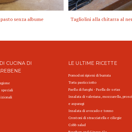
pasto senza albume
Tagliolini alla chitarra al ne
DI CUCINA DI
LE ULTIME RICETTE
AREBENE
Pomodori ripieni di burrata
Torta pasticciotto
tagione
Paella di funghi - Paella de setas
 speciali
Insalata di valeriana, mozzarella, prosc
izionali
e asparagi
Insalata di avocado e tonno
Crostoni di stracciatella e ciliegie
Cobb salad
Bourbon and Ginger Ale