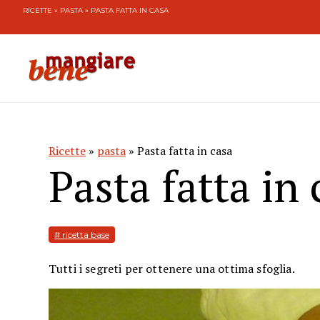
RICETTE
»
PASTA
» PASTA FATTA IN CASA
Ricette
»
pasta
» Pasta fatta in casa
Pasta fatta in 
# ricetta base
Tutti i segreti per ottenere una ottima sfoglia.