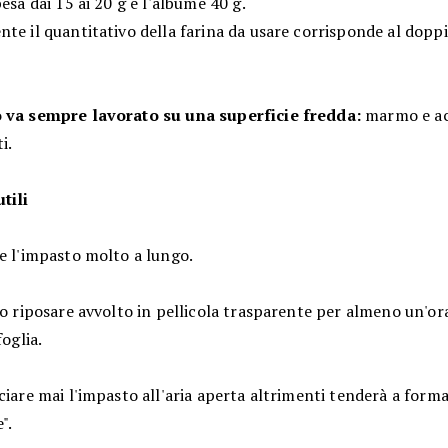
pesa dai 15 ai 20 g e l'albume 40 g.
te il quantitativo della farina da usare corrisponde al dopp
 va sempre lavorato su una superficie fredda:
marmo e ac
i.
tili
e l'impasto molto a lungo.
lo riposare avvolto in pellicola trasparente per almeno un'or
foglia.
ciare mai l'impasto all'aria aperta altrimenti tenderà a forma
".