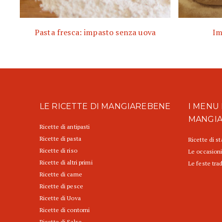
Pasta fresca: impasto senza uova
Im
LE RICETTE DI MANGIAREBENE
I MENU 
MANGI
Ricette di antipasti
Ricette di pasta
Ricette di s
Ricette di riso
Le occasioni
Ricette di altri primi
Le feste trad
Ricette di carne
Ricette di pesce
Ricette di Uova
Ricette di contorni
Ricette di Salse