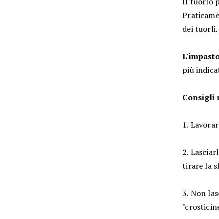
Il tuorlo 
Praticamen
dei tuorli.
L'impasto
più indicat
Consigli u
1. Lavorar
2. Lasciar
tirare la s
3. Non las
"crosticine