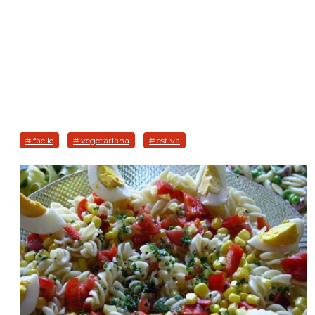
# facile
# vegetariana
# estiva