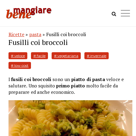
Ricette
»
pasta
» Fusilli coi broccoli
Fusilli coi broccoli
# veloce
# facile
# vegetariana
# invernale
# low cost
I
fusili coi broccoli
sono un
piatto di pasta
veloce e
salutare. Uno squisito
primo piatto
molto facile da
preparare ed anche economico.