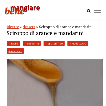
Ricette
»
dessert
» Sciroppo di arance e mandarini
Sciroppo di arance e mandarini
# facile
# celiachia
# gluten free
# no lattosio
# no uova