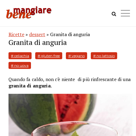
Ricette
»
dessert
» Granita di anguria
Granita di anguria
# celiachia
# gluten free
# vegano
# no lattosio
# no uova
Quando fa caldo, non c'è niente di più rinfrescante di una
granita di anguria
.