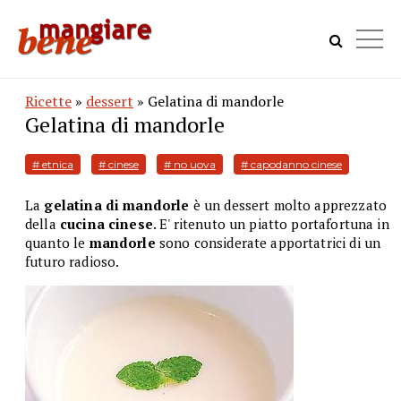
Ricette
»
dessert
» Gelatina di mandorle
Gelatina di mandorle
# etnica
# cinese
# no uova
# capodanno cinese
La
gelatina di mandorle
è un dessert molto apprezzato
della
cucina cinese
. E' ritenuto un piatto portafortuna in
quanto le
mandorle
sono considerate apportatrici di un
futuro radioso.