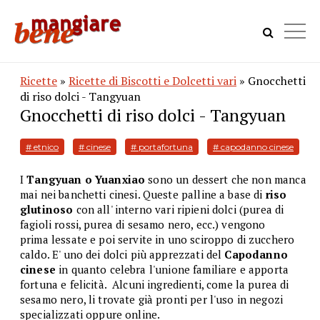
Ricette
»
Ricette di Biscotti e Dolcetti vari
» Gnocchetti
di riso dolci - Tangyuan
Gnocchetti di riso dolci - Tangyuan
# etnico
# cinese
# portafortuna
# capodanno cinese
I
Tangyuan o Yuanxiao
sono un
dessert che non manca
mai nei banchetti cinesi. Queste palline a base di
riso
glutinoso
con all' interno vari ripieni dolci (purea di
fagioli rossi, purea di sesamo nero, ecc.) vengono
prima lessate e poi servite in uno sciroppo di zucchero
caldo. E' uno dei dolci più apprezzati del
Capodanno
cinese
in quanto
celebra
l'unione familiare e apporta
fortuna e felicità. Alcuni ingredienti, come la purea di
sesamo nero, li trovate già pronti per l'uso in negozi
specializzati oppure online.