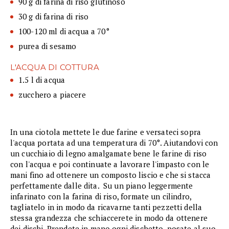
90 g di farina di riso glutinoso
30 g di farina di riso
100-120 ml di acqua a 70°
purea di sesamo
L'ACQUA DI COTTURA
1.5 l di acqua
zucchero a piacere
In una ciotola mettete le due farine e versateci sopra
l'acqua portata ad una temperatura di 70°. Aiutandovi con
un cucchiaio di legno amalgamate bene le farine di riso
con l'acqua e poi continuate a lavorare l'impasto con le
mani fino ad ottenere un composto liscio e che si stacca
perfettamente dalle dita. Su un piano leggermente
infarinato con la farina di riso, formate un cilindro,
tagliatelo in in modo da ricavarne tanti pezzetti della
stessa grandezza che schiaccerete in modo da ottenere
dei dischi. Prendete in mano ogni dischetto, posate al suo