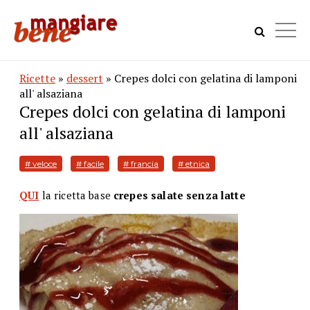
Ricette
»
dessert
» Crepes dolci con gelatina di lamponi
all' alsaziana
Crepes dolci con gelatina di lamponi
all' alsaziana
# veloce
# facile
# francia
# etnica
QUI
la ricetta base
crepes salate senza latte