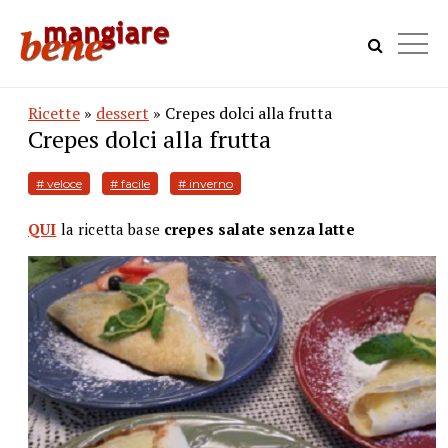
Ricette
»
dessert
» Crepes dolci alla frutta
Crepes dolci alla frutta
# veloce
# facile
# inverno
QUI
la ricetta base
crepes salate senza latte