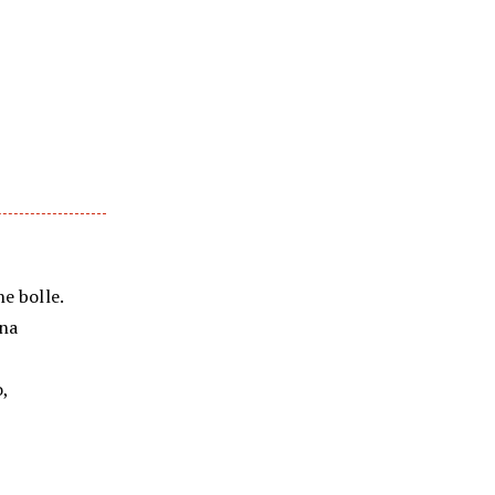
e bolle.
una
,