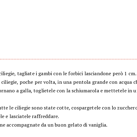
ciliegie, tagliate i gambi con le forbici lasciandone però 1 cm.
 ciliegie, poche per volta, in una pentola grande con acqua ch
rnano a galla, toglietele con la schiumarola e mettetele in 
te le ciliegie sono state cotte, cospargetele con lo zucchero
e e lasciatele raffreddare.
me accompagnate da un buon gelato di vaniglia.