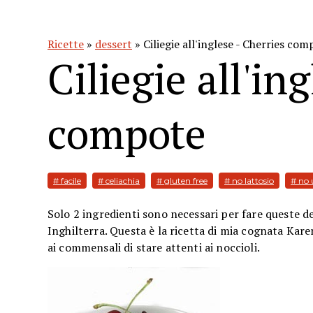
Ricette
»
dessert
» Ciliegie all'inglese - Cherries com
Ciliegie all'in
compote
# facile
# celiachia
# gluten free
# no lattosio
# no
Solo 2 ingredienti sono necessari per fare queste d
Inghilterra. Questa è la ricetta di mia cognata K
ai commensali di stare attenti ai noccioli.