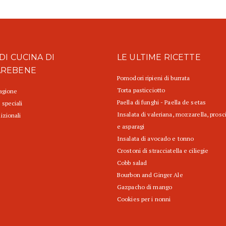
DI CUCINA DI
LE ULTIME RICETTE
AREBENE
Pomodori ripieni di burrata
Torta pasticciotto
tagione
Paella di funghi - Paella de setas
 speciali
Insalata di valeriana, mozzarella, prosc
izionali
e asparagi
Insalata di avocado e tonno
Crostoni di stracciatella e ciliegie
Cobb salad
Bourbon and Ginger Ale
Gazpacho di mango
Cookies per i nonni