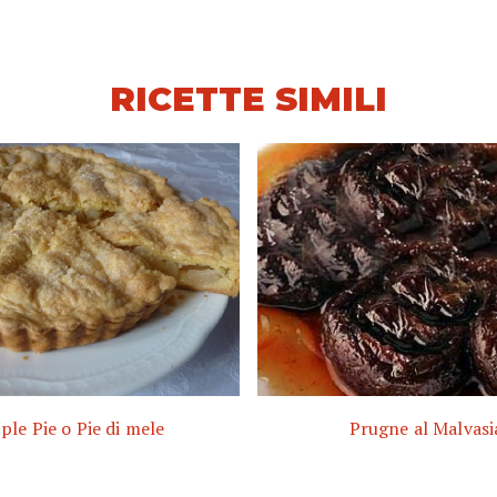
RICETTE SIMILI
ple Pie o Pie di mele
Prugne al Malvasi