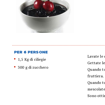
PER 6 PERSONE
Lavate le 
1,5 Kg di ciliegie
Gettate le
300 g di zucchero
Quando to
fruttiera.
Quando tut
mescolatel
Sono otti