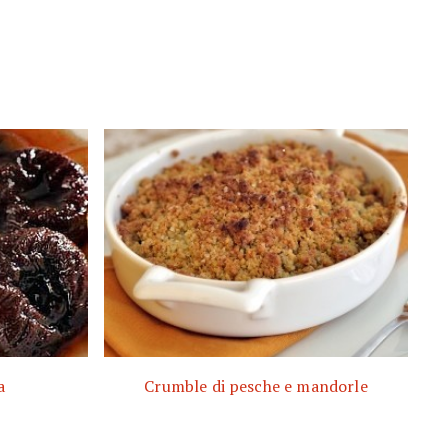
a
Crumble di pesche e mandorle