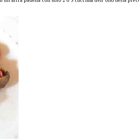
n un altra padella con solo 2 o 3 cucchiai dell' olio della pre