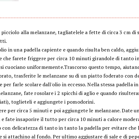
l picciolo alla melanzane, tagliatelele a fette di circa 3 cm di
tti.
olio in una padella capiente e quando risulta ben caldo, aggi
che farete friggere per circa 10 minuti girandole di tanto in
si cuociano uniformemente.Trascorso questo tempo, aiutand
rato, trasferite le melanzane su di un piatto foderato con de
 per farle scolare dall'olio in eccesso. Nella stessa padella in
melanzane, fate rosolare i 2 spicchi di aglio e quando risulter
ati), toglieteli e aggiungete i pomodorini.
re per circa 5 minuti e poi aggiungete le melanzane. Date un
e fate insaporire il tutto per circa 10 minuti a calore moder
con delicatezza di tanto in tanto la padella per evitare che 
si attachino al fondo. Per ultimo aggiustare di sale e di pep