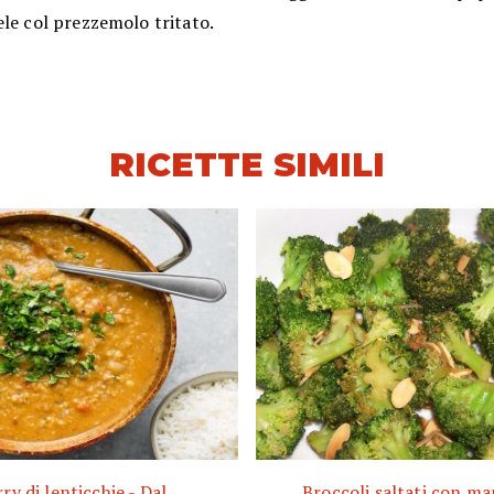
le col prezzemolo tritato.
RICETTE SIMILI
ry di lenticchie - Dal
Broccoli saltati con m