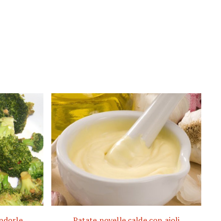
andorle
Patate novelle calde con aioli