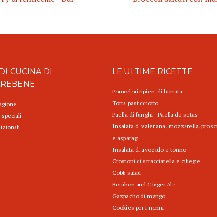
DI CUCINA DI
LE ULTIME RICETTE
AREBENE
Pomodori ripieni di burrata
Torta pasticciotto
tagione
Paella di funghi - Paella de setas
 speciali
Insalata di valeriana, mozzarella, prosc
izionali
e asparagi
Insalata di avocado e tonno
Crostoni di stracciatella e ciliegie
Cobb salad
Bourbon and Ginger Ale
Gazpacho di mango
Cookies per i nonni