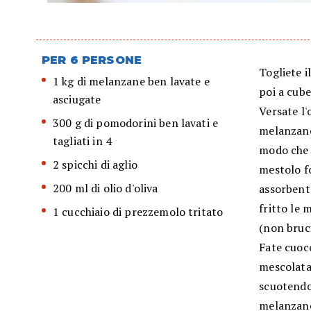
PER 6 PERSONE
Togliete i
1 kg di melanzane ben lavate e
poi a cube
asciugate
Versate l'
300 g di pomodorini ben lavati e
melanzane 
tagliati in 4
modo che 
2 spicchi di aglio
mestolo fo
200 ml di olio d'oliva
assorbente
fritto le 
1 cucchiaio di prezzemolo tritato
(non bruci
Fate cuoce
mescolata 
scuotendo 
melanzane 