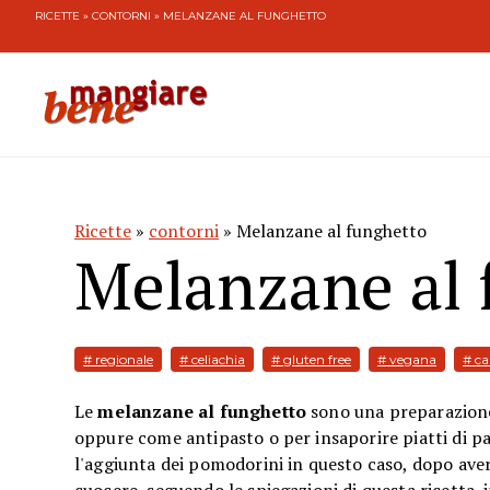
RICETTE
»
CONTORNI
» MELANZANE AL FUNGHETTO
Ricette
»
contorni
» Melanzane al funghetto
Melanzane al 
# regionale
# celiachia
# gluten free
# vegana
# c
Le
melanzane al funghetto
sono una preparazione 
oppure come antipasto o per insaporire piatti di pas
l'aggiunta dei pomodorini in questo caso, dopo averl