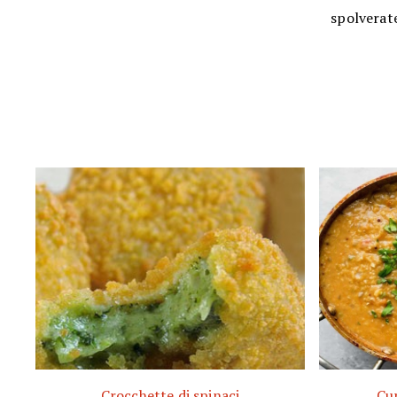
spolverate
Crocchette di spinaci
Cur