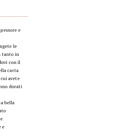
 spessore e
ungete le
 tanto in
ovi con il
lla carta
 cui avete
anno dorati
a bella
ato
le
e e