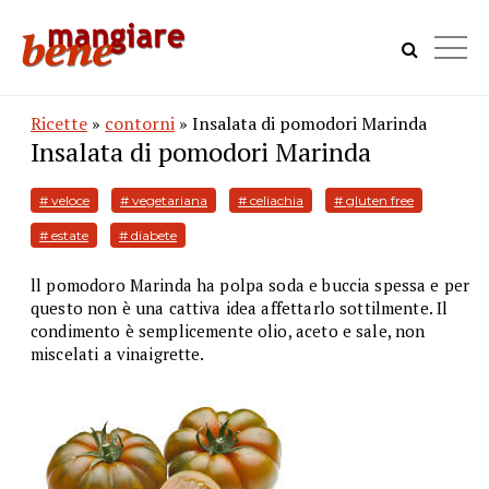
Ricette
»
contorni
» Insalata di pomodori Marinda
Insalata di pomodori Marinda
# veloce
# vegetariana
# celiachia
# gluten free
# estate
# diabete
ll pomodoro Marinda ha polpa soda e buccia spessa e per
questo non è una cattiva idea affettarlo sottilmente. Il
condimento è semplicemente olio, aceto e sale, non
miscelati a vinaigrette.