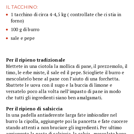
IL TACCHINO:
1 tacchino di circa 4-4,5 kg ( controllate che ci stia in
forno)
100 g di burro
sale e pepe
Per il ripieno tradizionale
Mettete in una ciotola la mollica di pane, il prezzemolo, il
timo, le erbe miste, il sale ed il pepe. Sciogliete il burro e
mescolatelo bene al pane con l’aiuto di una forchetta.
Sbattete le uova con il sugo e la buccia di limone e
versatelo poco alla volta nell’impasto di pane in modo
che tutti gli ingredienti siano ben amalgamati.
Per il ripieno di salsiccia
In una padella antiaderente larga fate imbiondire nel
burro la cipolla, aggiungete poi la pancetta e fate cuocere
stando attenti a non bruciare gli ingredienti. Per ultimo
aggiungete la pasta di salsiccia, la salvia , mescolate bene