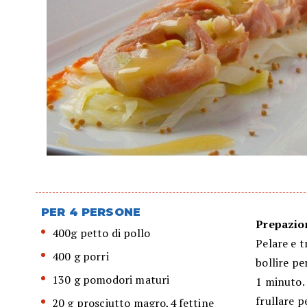
PER 4 PERSONE
Prepazion
400g petto di pollo
Pelare e t
400 g porri
bollire pe
130 g pomodori maturi
1 minuto. 
frullare p
20 g prosciutto magro,4 fettine