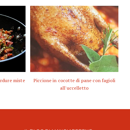
erdure miste
Piccione in cocotte di pane con fagioli
all'uccelletto