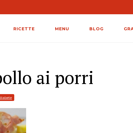
RICETTE
MENU
BLOG
GR
pollo ai porri
diabete