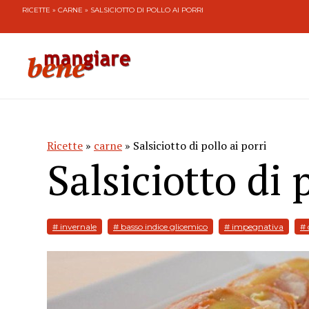
RICETTE
»
CARNE
» SALSICIOTTO DI POLLO AI PORRI
Ricette
»
carne
» Salsiciotto di pollo ai porri
Salsiciotto di 
# invernale
# basso indice glicemico
# impegnativa
# 