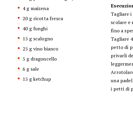
Esecuzio
4 g maizena
Tagliare i
20 g ricotta fresca
scolare e 
40 g funghi
fino a spe
15 g scalogno
Tagliare 4
petto di p
25 g vino bianco
privarli d
5 g dragoncello
leggermen
6 g sale
Arrotolare
15 g ketchup
una padell
i petti di 