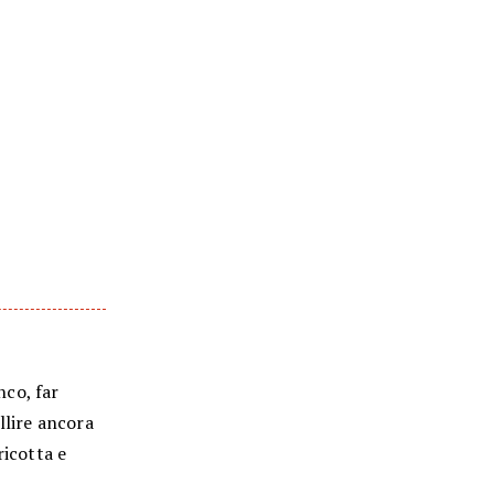
nco, far
llire ancora
ricotta e