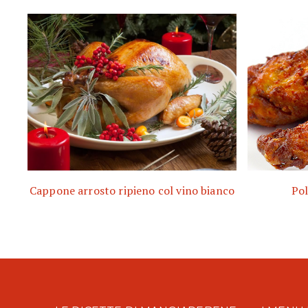
Cappone arrosto ripieno col vino bianco
Pol