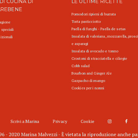
DI CUCINA DI
LE ULTIME RICETTE
AREBENE
Pomodori ripieni di burrata
Torta pasticciotto
tagione
Paella di funghi - Paella de setas
 speciali
Insalata di valeriana, mozzarella, prosc
izionali
e asparagi
Insalata di avocado e tonno
Crostoni di stracciatella e ciliegie
Cobb salad
Bourbon and Ginger Ale
Gazpacho di mango
Cookies per i nonni
Scrivi a Marina
Privacy
Cookie
6 - 2020 Marina Malvezzi - È vietata la riproduzione anche pa