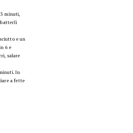
 3 minuti,
 batterli
sciutto e un
in 6 e
ri, salare
minuti. In
iare a fette