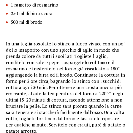
1 rametto di rosmarino
250 ml di birra scura
500 ml di brodo
In una teglia rosolate lo stinco a fuoco vivace con un po'
d'olio insaporito con uno spicchio di aglio in modo che
prenda colore da tutti i suoi lati. Togliete l' aglio,
conditelo con sale e pepe, cospargetelo col timo e il
rosmarino e trasferitelo nel forno già riscaldato a 180°
aggiungendo la birra ed il brodo. Continuate la cottura in
forno per 2 ore circa, bagnando lo stinco con i succhi di
cottura ogni 30 min. Per ottenere una crosta ancora più
croccante, alzate la temperatura del forno a 220°C negli
ultimi 15-20 minuti di cottura, facendo attenzione a non
bruciare la pelle. Lo stinco sarà pronto quando la carne
sarà tenera e si staccherà facilmente dall’osso. Una volta
cotto, togliete lo stinco dal forno e lasciatelo riposare
per qualche minuto. Servitelo con crauti, purè di patate o
patate arrosto.