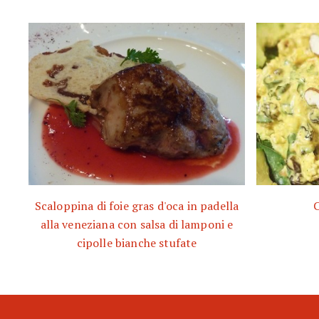
Scaloppina di foie gras d'oca in padella
C
alla veneziana con salsa di lamponi e
cipolle bianche stufate