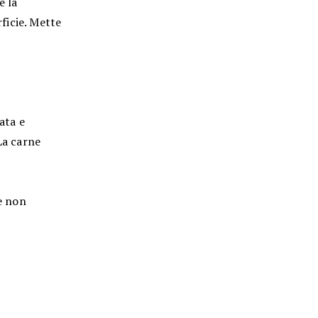
e la
rficie. Mette
ata e
La carne
ne non