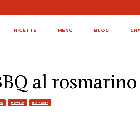
RICETTE
MENU
BLOG
GR
 BBQ al rosmarino
co
# estivo
# diabete