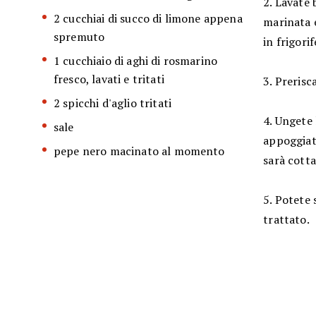
2. Lavate 
2 cucchiai di succo di limone appena
marinata e
spremuto
in frigori
1 cucchiaio di aghi di rosmarino
fresco, lavati e tritati
3. Prerisc
2 spicchi d'aglio tritati
4. Ungete 
sale
appoggiate
pepe nero macinato al momento
sarà cotta
5. Potete 
trattato.