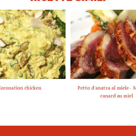
oronation chicken
Petto d'anatra al miele - 
canard au miel