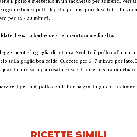
bene il pollo e mettetelo in un sacchetto per alimenti. Versat
 rigirate bene i petti di pollo per insaporirli su tutta la supe
fero per 15 - 20 minuti.
aldate il vostro barbecue a temperatura medio alta.
leggermente la griglia di cottura. Scolate il pollo dalla marin
lo sulla griglia ben calda. Cuocete per 6- 7 minuti per lato. 
 quando non sarà più rosata e i succhi interni saranno chiari.
servire il petto di pollo con la buccia grattugiata di un limo
RICETTE SIMILI