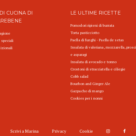
DI CUCINA DI
LE ULTIME RICETTE
AREBENE
Pomodori ripieni di burrata
Torta pasticciotto
tagione
Paella di funghi - Paella de setas
 speciali
Insalata di valeriana, mozzarella, prosc
izionali
e asparagi
Insalata di avocado e tonno
Crostoni di stracciatella e ciliegie
Cobb salad
Bourbon and Ginger Ale
Gazpacho di mango
Cookies per i nonni
Scrivi a Marina
Privacy
Cookie