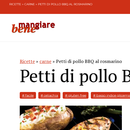
RICETTE
»
CARNE
» PETTI DI POLLO BBQ AL ROSMARINO
Ricette
»
carne
» Petti di pollo BBQ al rosmarino
Petti di pollo
# facile
# celiachia
# gluten free
# basso indice glicemi