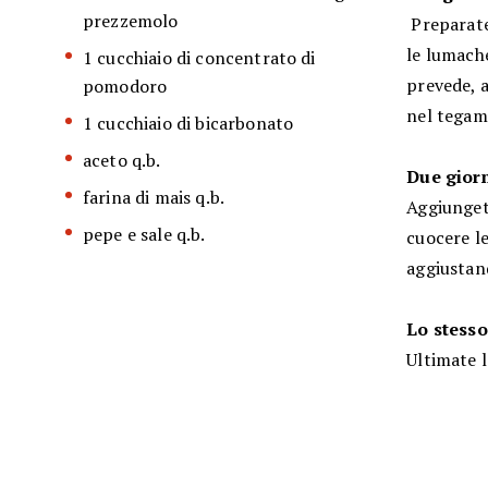
prezzemolo
Preparate 
le lumache
1 cucchiaio di concentrato di
prevede, 
pomodoro
nel tegam
1 cucchiaio di bicarbonato
aceto q.b.
Due gior
farina di mais q.b.
Aggiunget
pepe e sale q.b.
cuocere l
aggiustand
Lo stesso
Ultimate 