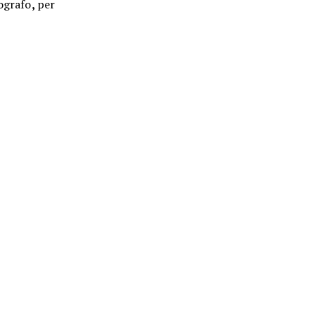
ografo
,
per