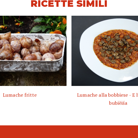
RICETTE SIMILI
Lumache fritte
Lumache alla bobbiese - E 
bubièiśa