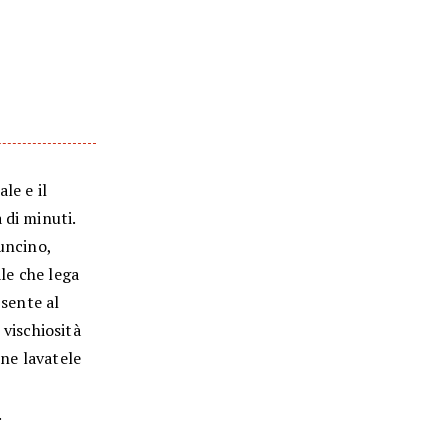
le e il
 di minuti.
 uncino,
ale che lega
 sente al
 vischiosità
ine lavatele
.