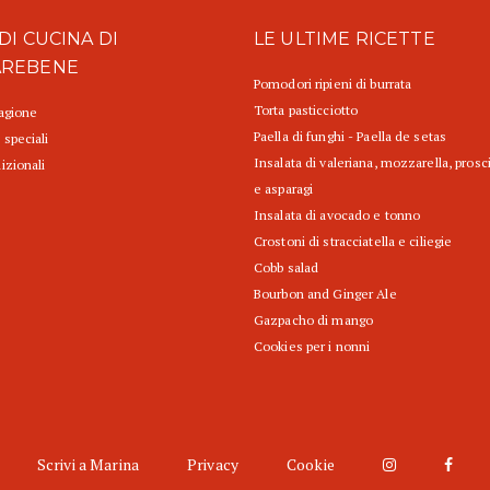
DI CUCINA DI
LE ULTIME RICETTE
AREBENE
Pomodori ripieni di burrata
Torta pasticciotto
tagione
Paella di funghi - Paella de setas
 speciali
Insalata di valeriana, mozzarella, prosc
izionali
e asparagi
Insalata di avocado e tonno
Crostoni di stracciatella e ciliegie
Cobb salad
Bourbon and Ginger Ale
Gazpacho di mango
Cookies per i nonni
Scrivi a Marina
Privacy
Cookie