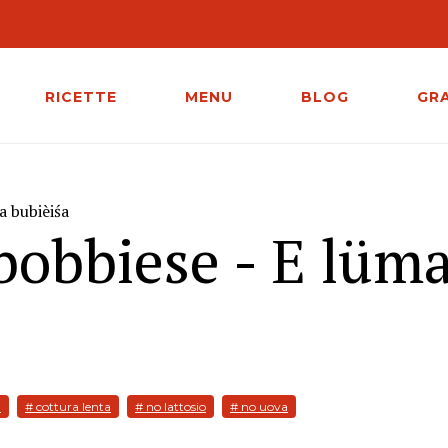
RICETTE
MENU
BLOG
GR
a bubièiśa
bobbiese - E lüma
a
# cottura lenta
# no lattosio
# no uova