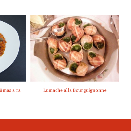
lümas a ra
Lumache alla Bourguignonne