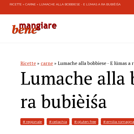
RICETTE
»
CARNE
» LUMACHE ALLA BOBBIESE - E LÜMAS A RA BUBIÈIŚA
Ricette
»
carne
» Lumache alla bobbiese - E lümas a r
Lumache alla 
ra bubièiśa
# regionale
# celiachia
# gluten free
# emilia romagn