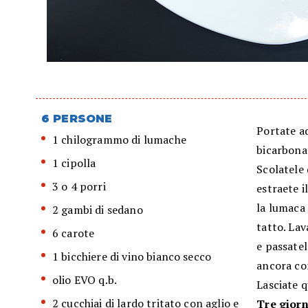
6 PERSONE
Portate ad
1 chilogrammo di lumache
bicarbonat
1 cipolla
Scolatele 
3 o 4 porri
estraete i
la lumaca 
2 gambi di sedano
tatto. Lav
6 carote
e passatel
1 bicchiere di vino bianco secco
ancora con
olio EVO q.b.
Lasciate q
2 cucchiai di lardo tritato con aglio e
Tre gior