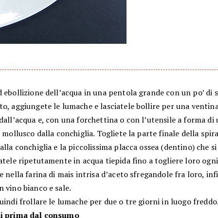
 ebollizione dell’acqua in una pentola grande con un po’ di sa
o, aggiungete le lumache e lasciatele bollire per una ventina
dall’acqua e, con una forchettina o con l’utensile a forma di
l mollusco dalla conchiglia. Togliete la parte finale della spir
alla conchiglia e la piccolissima placca ossea (dentino) che si
atele ripetutamente in acqua tiepida fino a togliere loro ogni
e nella farina di mais intrisa d’aceto sfregandole fra loro, inf
 vino bianco e sale.
uindi frollare le lumache per due o tre giorni in luogo freddo
ni prima dal consumo