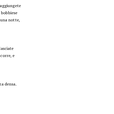
; aggiungete
a bobbiese
 una notte,
lasciate
corre, e
za densa.