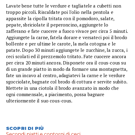
Lavate bene tutte le verdure e tagliatele a cubetti non
troppo piccoli. Riscaldate poi l'olio nella pentola e
appassite la cipolla tritata con il pomodoro, salate,
pepate, sbriciolate il peperoncino, aggiungete lo
zafferano e fate cuocere a fuoco vivace per circa 5 minuti.
Aggiungete la carne, fatela dorare e versateci poi il brodo
bollente e per ultime le carote, la mela cotogna e le
patate. Dopo 30 minuti aggiungete le zucchine, la zucca, i
ceci scolati ed il prezzemolo tritato. Fate cuocere ancora
per circa 20 minuti ancora. Disponete ora il cous-cous su
di un grande piatto in modo da formare una montagnetta,
fate un incavo al centro, adagiatevi la carne e le verdure
sgocciolate, bagnate col brodo di cottura e servite subito.
Mettete in una ciotola il brodo avanzato in modo che
ogni commensale, a piacimento, possa bagnare
ulteriormente il suo cous-cous.
SCOPRI DI PIÙ
Secondi piatti e contorni di ceci