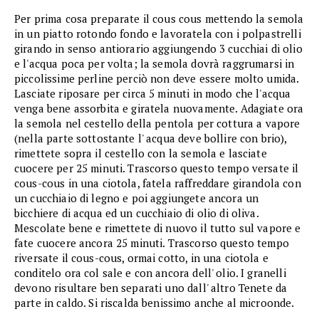
Per prima cosa preparate il cous cous mettendo la semola
in un piatto rotondo fondo e lavoratela con i polpastrelli
girando in senso antiorario aggiungendo 3 cucchiai di olio
e l'acqua poca per volta; la semola dovrà raggrumarsi in
piccolissime perline perciò non deve essere molto umida.
Lasciate riposare per circa 5 minuti in modo che l'acqua
venga bene assorbita e giratela nuovamente. Adagiate ora
la semola nel cestello della pentola per cottura a vapore
(nella parte sottostante l' acqua deve bollire con brio),
rimettete sopra il cestello con la semola e lasciate
cuocere per 25 minuti. Trascorso questo tempo versate il
cous-cous in una ciotola, fatela raffreddare girandola con
un cucchiaio di legno e poi aggiungete ancora un
bicchiere di acqua ed un cucchiaio di olio di oliva.
Mescolate bene e rimettete di nuovo il tutto sul vapore e
fate cuocere ancora 25 minuti. Trascorso questo tempo
riversate il cous-cous, ormai cotto, in una ciotola e
conditelo ora col sale e con ancora dell' olio. I granelli
devono risultare ben separati uno dall' altro Tenete da
parte in caldo. Si riscalda benissimo anche al microonde.