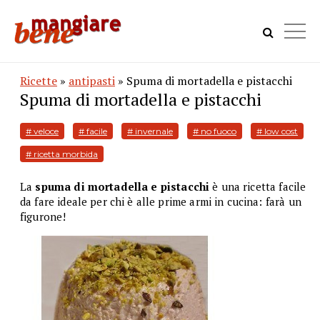
Ricette
»
antipasti
» Spuma di mortadella e pistacchi
Spuma di mortadella e pistacchi
# veloce
# facile
# invernale
# no fuoco
# low cost
# ricetta morbida
La
spuma di mortadella e pistacchi
è una ricetta facile
da fare ideale per chi è alle prime armi in cucina: farà un
figurone!