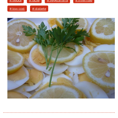
# veloce
# facile
# vegetariana
# invernale
# low cost
# diabete