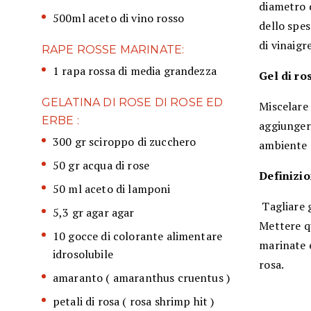
diametro 
500ml aceto di vino rosso
dello spes
di vinaigr
RAPE ROSSE MARINATE:
1 rapa rossa di media grandezza
Gel di ro
GELATINA DI ROSE DI ROSE ED
Miscelare 
ERBE :
aggiungere
300 gr sciroppo di zucchero
ambiente s
50 gr acqua di rose
Definizio
50 ml aceto di lamponi
Tagliare g
5,3 gr agar agar
Mettere qu
10 gocce di colorante alimentare
marinate e
idrosolubile
rosa.
amaranto ( amaranthus cruentus )
petali di rosa ( rosa shrimp hit )