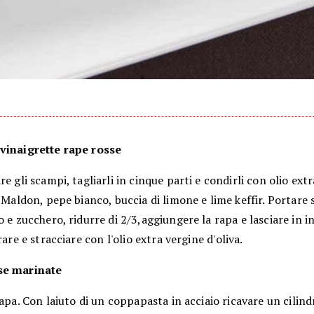
vinaigrette rape rosse
e gli scampi, tagliarli in cinque parti e condirli con olio extr
e Maldon, pepe bianco, buccia di limone e lime keffir. Portare 
o e zucchero, ridurre di 2/3,aggiungere la rapa e lasciare in i
rare e stracciare con l'olio extra vergine d'oliva.
se marinate
rapa. Con laiuto di un coppapasta in acciaio ricavare un cilind