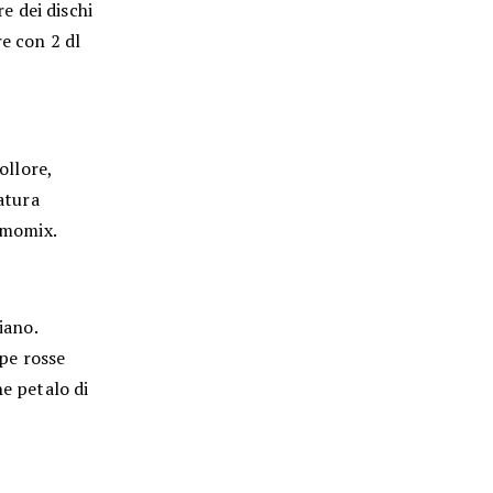
e dei dischi
e con 2 dl
ollore,
ratura
ermomix.
iano.
ape rosse
he petalo di