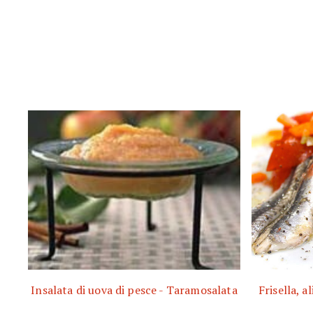
Insalata di uova di pesce - Taramosalata
Frisella, 