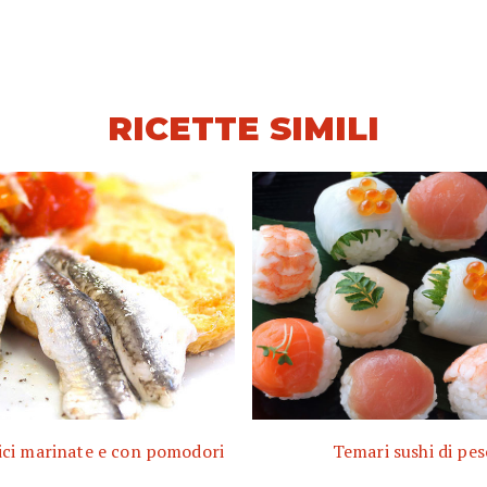
RICETTE SIMILI
alici marinate e con pomodori
Temari sushi di pes