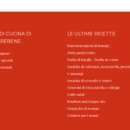
DI CUCINA DI
LE ULTIME RICETTE
AREBENE
Pomodori ripieni di burrata
Torta pasticciotto
tagione
Paella di funghi - Paella de setas
 speciali
Insalata di valeriana, mozzarella, prosc
izionali
e asparagi
Insalata di avocado e tonno
Crostoni di stracciatella e ciliegie
Cobb salad
Bourbon and Ginger Ale
Gazpacho di mango
Cookies per i nonni