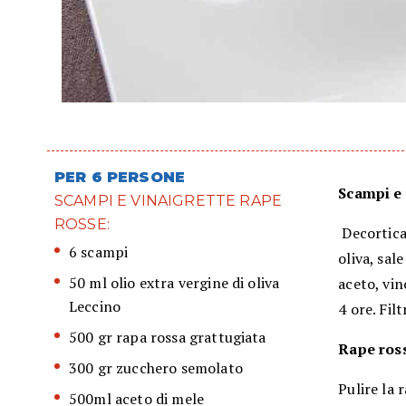
PER 6 PERSONE
Scampi e 
SCAMPI E VINAIGRETTE RAPE
ROSSE:
Decorticar
6 scampi
oliva, sal
50 ml olio extra vergine di oliva
aceto, vin
Leccino
4 ore. Filt
500 gr rapa rossa grattugiata
Rape ros
300 gr zucchero semolato
Pulire la 
500ml aceto di mele