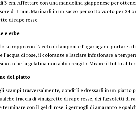
di 3 cm. Affettare con una mandolina giapponese per ottener
sore di 1 mm. Marinarli in un sacco per sotto vuoto per 24 or
ette di rape rosse.
se e erbe
lo sciroppo con l'aceto di lamponi e l'agar agar e portare a b
 l'acqua di rose, il colorante e lasciare infusionare a tempe
ino a che la gelatina non abbia reagito. Mixare il tutto al t
ne del piatto
li scampi trasversalmente, condirli e dressarli in un piatto p
alche traccia di vinaigrette di rape rosse, dei fazzoletti di r
 terminare con il gel di rose, i germogli di amaranto e qualc