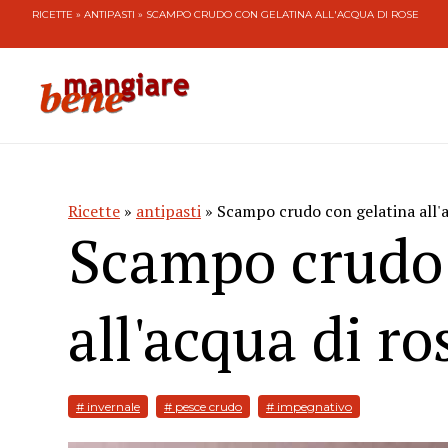
RICETTE
»
ANTIPASTI
» SCAMPO CRUDO CON GELATINA ALL'ACQUA DI ROSE
Ricette
»
antipasti
» Scampo crudo con gelatina all'a
Scampo crudo 
all'acqua di ro
# invernale
# pesce crudo
# impegnativo