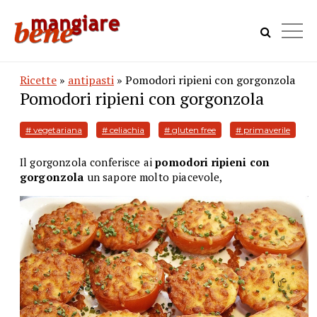
Ricette
»
antipasti
» Pomodori ripieni con gorgonzola
Pomodori ripieni con gorgonzola
# vegetariana
# celiachia
# gluten free
# primaverile
Il gorgonzola conferisce ai
pomodori ripieni con
gorgonzola
un sapore molto piacevole,