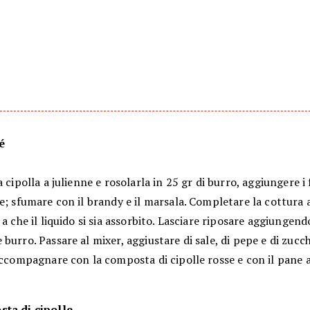
é
a cipolla a julienne e rosolarla in 25 gr di burro, aggiungere i 
e; sfumare con il brandy e il marsala. Completare la cottura 
 a che il liquido si sia assorbito. Lasciare riposare aggiungendo
burro. Passare al mixer, aggiustare di sale, di pepe e di zucc
Accompagnare con la composta di cipolle rosse e con il pane a
ta di cipolle