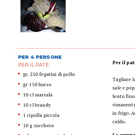
PER 4 PERSONE
Per il pat
PER IL PATÈ:
gr. 250 fegatini di pollo
Tagliare l
gr 150 burro
sale e pep
10 cl marsala
lento fino
rimanente 
10 cl brandy
in frigo. 
1 cipolla piccola
caldo.
10 g zucchero
La compos