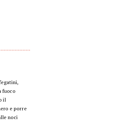
fegatini,
a fuoco
 il
hero e porre
lle noci