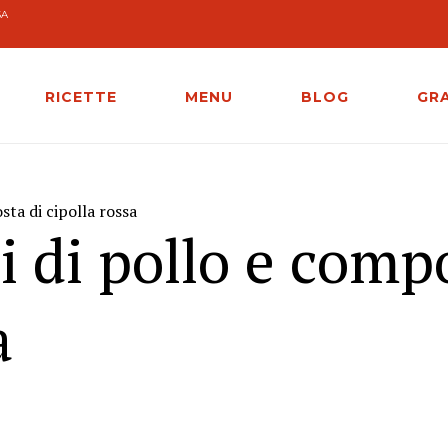
SA
RICETTE
MENU
BLOG
GR
sta di cipolla rossa
ni di pollo e comp
a