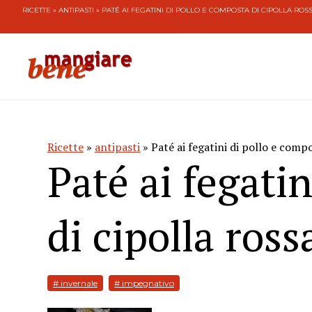
RICETTE
»
ANTIPASTI
» PATÉ AI FEGATINI DI POLLO E COMPOSTA DI CIPOLLA ROS
Ricette
»
antipasti
» Paté ai fegatini di pollo e compo
Paté ai fegati
di cipolla ross
# invernale
# impegnativo