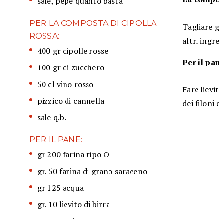
sale, pepe quanto basta
PER LA COMPOSTA DI CIPOLLA
Tagliare g
ROSSA:
altri ingr
400 gr cipolle rosse
Per il pa
100 gr di zucchero
50 cl vino rosso
Fare lievi
pizzico di cannella
dei filoni
sale q.b.
PER IL PANE:
gr 200 farina tipo O
gr. 50 farina di grano saraceno
gr 125 acqua
gr. 10 lievito di birra