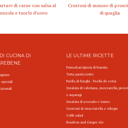
artare di carne con salsa al
Crostoni di mousse di prosci
onzola e tuorlo d’uovo
di quaglia
DI CUCINA DI
LE ULTIME RICETTE
AREBENE
Pomodori ripieni di burrata
Torta pasticciotto
tagione
Paella di funghi - Paella de setas
 speciali
Insalata di valeriana, mozzarella, prosc
izionali
e asparagi
Insalata di avocado e tonno
Crostoni di stracciatella e ciliegie
Cobb salad
Bourbon and Ginger Ale