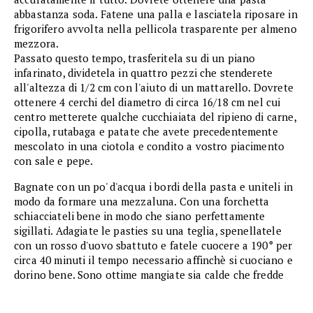
abbastanza soda. Fatene una palla e lasciatela riposare in
frigorifero avvolta nella pellicola trasparente per almeno
mezzora.
Passato questo tempo, trasferitela su di un piano
infarinato, dividetela in quattro pezzi che stenderete
all'altezza di 1/2 cm con l'aiuto di un mattarello. Dovrete
ottenere 4 cerchi del diametro di circa 16/18 cm nel cui
centro metterete qualche cucchiaiata del ripieno di carne,
cipolla, rutabaga e patate che avete precedentemente
mescolato in una ciotola e condito a vostro piacimento
con sale e pepe.
Bagnate con un po' d'acqua i bordi della pasta e uniteli in
modo da formare una mezzaluna. Con una forchetta
schiacciateli bene in modo che siano perfettamente
sigillati. Adagiate le pasties su una teglia, spenellatele
con un rosso d'uovo sbattuto e fatele cuocere a 190° per
circa 40 minuti il tempo necessario affinchè si cuociano e
dorino bene. Sono ottime mangiate sia calde che fredde