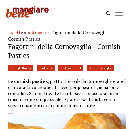
Ricette
»
antipasti
» Fagottini della Cornovaglia -
Cornish Pasties
Fagottini della Cornovaglia - Cornish
Pasties
# inghilterra
# etnica
# street food
# cornovaglia
Le
cornish pasties
, piatto tipico della Cornovaglia era ed
è ancora la colazione al sacco per pescatori, minatori e
contadini. Se non trovate la rutabaga conosciuta anche
come navone o rapa svedese potete sostituirla con lo
stesso quantitativo di patate dolci o carote.